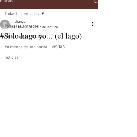
Entrada
Todas las entradas
juliangut
Todas las entradas
15 nov 2020
2 min de lectura
#Si lo hago yo... (el lago)
#Si lo hago yo...RUTAS
#A menos de una horita ... VISITAS
noticias